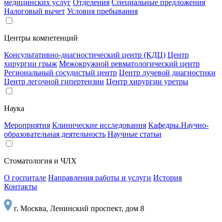
медицинских услуг
Отделения
Специальные предложения
Налоговый вычет
Условия пребывания
Центры компетенций
Консультативно-диагностический центр (КДЦ)
Центр
хирургии грыж
Межокружной ревматологический центр
Региональный сосудистый центр
Центр лучевой диагностики
Центр легочной гипертензии
Центр хирургии уретры
Наука
Мероприятия
Клинические исследования
Кафедры.Научно-
образовательная деятельность
Научные статьи
Стоматология и ЧЛХ
О госпитале
Направления работы и услуги
История
Контакты
г. Москва, Ленинский проспект, дом 8