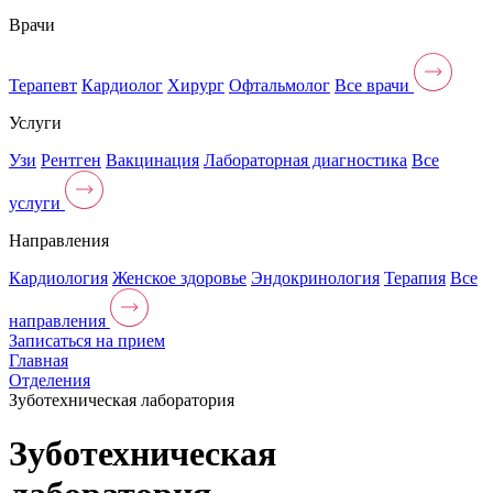
Врачи
Терапевт
Кардиолог
Хирург
Офтальмолог
Все врачи
Услуги
Узи
Рентген
Вакцинация
Лабораторная диагностика
Все
услуги
Направления
Кардиология
Женское здоровье
Эндокринология
Терапия
Все
направления
Записаться на прием
Главная
Отделения
Зуботехническая лаборатория
Зуботехническая