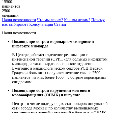
15500
пациентов
2500
операций
Наши возможности
Что мы лечим?
Как мы лечим?
Почему
нас выбирают?
Консультация
Статьи
Наши возможности
Помощь при остром коронарном синдроме и
инфаркте миокарда
В Центре работает отделение реанимации и
интенсивной терапии (ОРИТ) для больных инфарктом
миокарда, а также кардиологическое отделение.
Ежегодно в кардиологическом секторе РСЦ Первой
Градской больницы получают лечение свыше 2500
пациентов, из них более 1000 – с острым коронарным
синдромом.
Помощь при остром нарушении мозгового
кровообращения (ОНМК) и инсульте
Центр – в числе лидирующих стационаров инсультной
сети города Москвы по количеству выполняемых
механических тромбэкстракций
у больных с ОНМК.