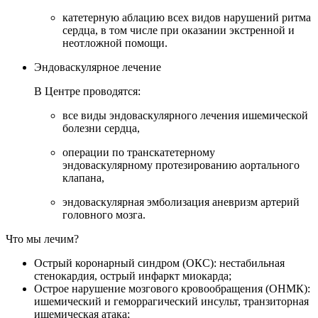
катетерную аблацию всех видов нарушений ритма
сердца, в том числе при оказании экстренной и
неотложной помощи.
Эндоваскулярное лечение
В Центре проводятся:
все виды эндоваскулярного лечения ишемической
болезни сердца,
операции по транскатетерному
эндоваскулярному протезированию аортального
клапана,
эндоваскулярная эмболизация аневризм артерий
головного мозга.
Что мы лечим?
Острый коронарный синдром (ОКС): нестабильная
стенокардия, острый инфаркт миокарда;
Острое нарушение мозгового кровообращения (ОНМК):
ишемический и геморрагический инсульт, транзиторная
ишемическая атака;