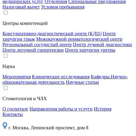
медицинских услуг
Отделения
Специальные предложения
Налоговый вычет
Условия пребывания
Центры компетенций
Консультативно-диагностический центр (КДЦ)
Центр
хирургии грыж
Межокружной ревматологический центр
Региональный сосудистый центр
Центр лучевой диагностики
Центр легочной гипертензии
Центр хирургии уретры
Наука
Мероприятия
Клинические исследования
Кафедры.Научно-
образовательная деятельность
Научные статьи
Стоматология и ЧЛХ
О госпитале
Направления работы и услуги
История
Контакты
г. Москва, Ленинский проспект, дом 8