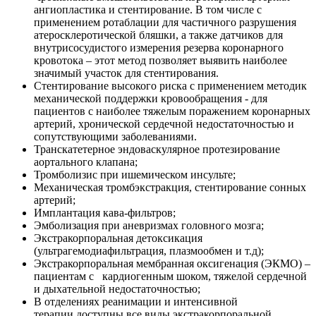
ангиопластика и стентирование. В том числе с
применением ротаблации для частичного разрушения
атеросклеротической бляшки, а также датчиков для
внутрисосудистого измерения резерва коронарного
кровотока – этот метод позволяет выявить наиболее
значимый участок для стентирования.
Стентирование высокого риска с применением методик
механической поддержки кровообращения - для
пациентов с наиболее тяжелым поражением коронарных
артерий, хронической сердечной недостаточностью и
сопутствующими заболеваниями.
Транскатетерное эндоваскулярное протезирование
аортального клапана;
Тромболизис при ишемическом инсульте;
Механическая тромбэкстракция, стентирование сонных
артерий;
Имплантация кава-фильтров;
Эмболизация при аневризмах головного мозга;
Экстракорпоральная детоксикация
(ультрагемодиафильтрация, плазмообмен и т.д);
Экстракорпоральная мембранная оксигенация (ЭКМО) –
пациентам с кардиогенным шоком, тяжелой сердечной
и дыхательной недостаточностью;
В отделениях реанимации и интенсивной
терапии доступны все виды экстракорпоральной