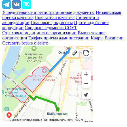
Учредительные и регистрационные документы
Независимая
оценка качества
Показатели качества
Лицензии и
аккредитации
Правовые документы
Противодействие
коррупции
Сводные ведомости СОУТ
Страховые медицинские организации
Вышестоящие
организации
График приема администрации
Кадры
Вакансии
Оставить отзыв о сайте