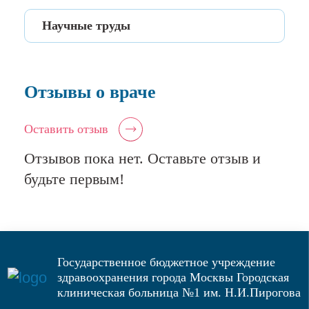
университет по специальности "Лечебное
Н.И. Пирогова.
Московский врач, 2025 год
дело"
Научные труды
С 2025 г. - по настоящее время -
заведующий ОРИТ №3 ГКБ №1 им. Н.И.
Окончил в 2019 г. интернатуру в
Автор 6 научных работ.
Пирогова.
Гомельском государственном
Отзывы о враче
медицинском университете по
специальности "Анестезиология-
реаниматология".
Оставить отзыв
Отзывов пока нет. Оставьте отзыв и
будьте первым!
Государственное бюджетное учреждение
здравоохранения города Москвы Городская
клиническая больница №1 им. Н.И.Пирогова