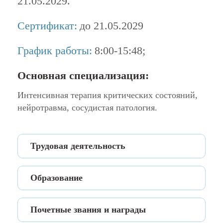
21.05.2029.
Сертификат:
до 21.05.2029
График работы:
8:00-15:48;
Основная специализация:
Интенсивная терапия критических состояний,
нейротравма, сосудистая патология.
Трудовая деятельность
2018-2019 - врач - анестезиолог-
Образование
реаниматолог Гомельской областной
клинической больницы.
Окончил в 2018 г. Гомельский
2019 - 2024 гг. - врач - анестезиолог-
Почетные звания и награды
государственный медицинский
реаниматолог в ОРИТ №1 ГКБ №1 им.