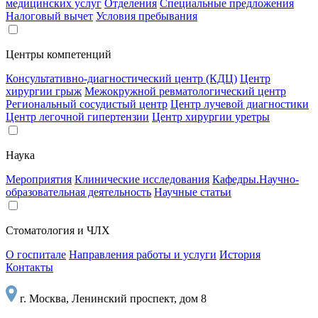
медицинских услуг
Отделения
Специальные предложения
Налоговый вычет
Условия пребывания
Центры компетенций
Консультативно-диагностический центр (КДЦ)
Центр
хирургии грыж
Межокружной ревматологический центр
Региональный сосудистый центр
Центр лучевой диагностики
Центр легочной гипертензии
Центр хирургии уретры
Наука
Мероприятия
Клинические исследования
Кафедры.Научно-
образовательная деятельность
Научные статьи
Стоматология и ЧЛХ
О госпитале
Направления работы и услуги
История
Контакты
г. Москва, Ленинский проспект, дом 8