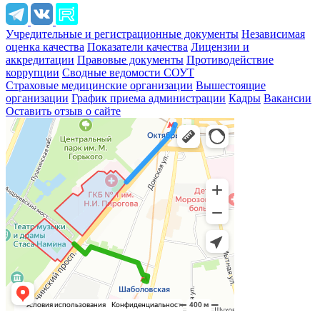
Учредительные и регистрационные документы
Независимая
оценка качества
Показатели качества
Лицензии и
аккредитации
Правовые документы
Противодействие
коррупции
Сводные ведомости СОУТ
Страховые медицинские организации
Вышестоящие
организации
График приема администрации
Кадры
Вакансии
Оставить отзыв о сайте