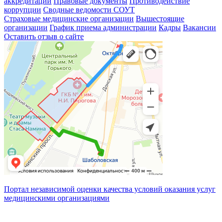
аккредитации
Правовые документы
Противодействие
коррупции
Сводные ведомости СОУТ
Страховые медицинские организации
Вышестоящие
организации
График приема администрации
Кадры
Вакансии
Оставить отзыв о сайте
Портал независимой оценки качества условий оказания услуг
медицинскими организациями