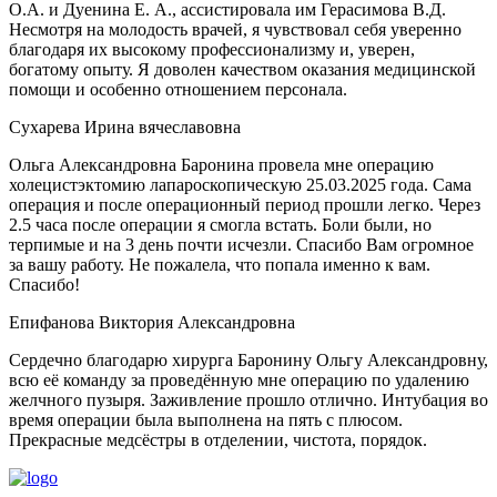
О.А. и Дуенина Е. А., ассистировала им Герасимова В.Д.
Несмотря на молодость врачей, я чувствовал себя уверенно
благодаря их высокому профессионализму и, уверен,
богатому опыту. Я доволен качеством оказания медицинской
помощи и особенно отношением персонала.
Сухарева Ирина вячеславовна
Ольга Александровна Баронина провела мне операцию
холецистэктомию лапароскопическую 25.03.2025 года. Сама
операция и после операционный период прошли легко. Через
2.5 часа после операции я смогла встать. Боли были, но
терпимые и на 3 день почти исчезли. Спасибо Вам огромное
за вашу работу. Не пожалела, что попала именно к вам.
Спасибо!
Епифанова Виктория Александровна
Сердечно благодарю хирурга Баронину Ольгу Александровну,
всю её команду за проведённую мне операцию по удалению
желчного пузыря. Заживление прошло отлично. Интубация во
время операции была выполнена на пять с плюсом.
Прекрасные медсёстры в отделении, чистота, порядок.