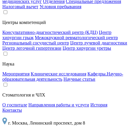
медицинских услуг
Отделения
Специальные предложения
Налоговый вычет
Условия пребывания
Центры компетенций
Консультативно-диагностический центр (КДЦ)
Центр
хирургии грыж
Межокружной ревматологический центр
Региональный сосудистый центр
Центр лучевой диагностики
Центр легочной гипертензии
Центр хирургии уретры
Наука
Мероприятия
Клинические исследования
Кафедры.Научно-
образовательная деятельность
Научные статьи
Стоматология и ЧЛХ
О госпитале
Направления работы и услуги
История
Контакты
г. Москва, Ленинский проспект, дом 8