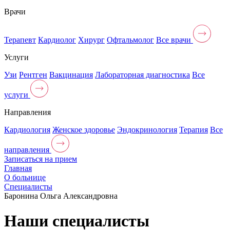
Врачи
Терапевт
Кардиолог
Хирург
Офтальмолог
Все врачи
Услуги
Узи
Рентген
Вакцинация
Лабораторная диагностика
Все
услуги
Направления
Кардиология
Женское здоровье
Эндокринология
Терапия
Все
направления
Записаться на прием
Главная
О больнице
Специалисты
Баронина Ольга Александровна
Наши специалисты