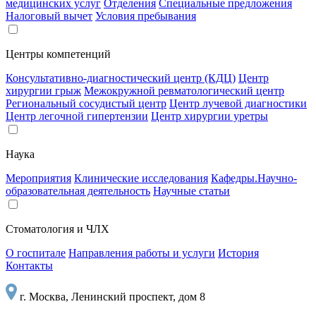
медицинских услуг
Отделения
Специальные предложения
Налоговый вычет
Условия пребывания
Центры компетенций
Консультативно-диагностический центр (КДЦ)
Центр
хирургии грыж
Межокружной ревматологический центр
Региональный сосудистый центр
Центр лучевой диагностики
Центр легочной гипертензии
Центр хирургии уретры
Наука
Мероприятия
Клинические исследования
Кафедры.Научно-
образовательная деятельность
Научные статьи
Стоматология и ЧЛХ
О госпитале
Направления работы и услуги
История
Контакты
г. Москва, Ленинский проспект, дом 8