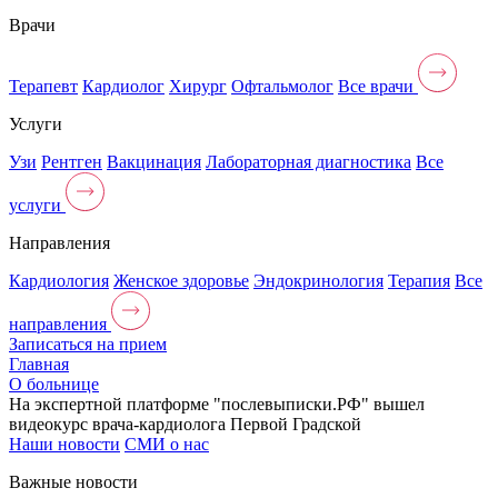
Врачи
Терапевт
Кардиолог
Хирург
Офтальмолог
Все врачи
Услуги
Узи
Рентген
Вакцинация
Лабораторная диагностика
Все
услуги
Направления
Кардиология
Женское здоровье
Эндокринология
Терапия
Все
направления
Записаться на прием
Главная
О больнице
На экспертной платформе "послевыписки.РФ" вышел
видеокурс врача-кардиолога Первой Градской
Наши новости
CМИ о нас
Важные новости