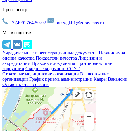
Пресс центр:
+7 (499) 764-50-02
press-gkb1@zdrav.mos.ru
Мы в соцсетях:
Учредительные и регистрационные документы
Независимая
оценка качества
Показатели качества
Лицензии и
аккредитации
Правовые документы
Противодействие
коррупции
Сводные ведомости СОУТ
Страховые медицинские организации
Вышестоящие
организации
График приема администрации
Кадры
Вакансии
Оставить отзыв о сайте