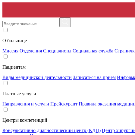
О больнице
Миссия
Отделения
Специалисты
Социальная служба
Страничк
Пациентам
Виды медицинской деятельности
Записаться на прием
Информа
Платные услуги
Направления и услуги
Прейскурант
Правила оказания медицин
Центры компетенций
Консультативно-диагностический центр (КДЦ)
Центр хирурги