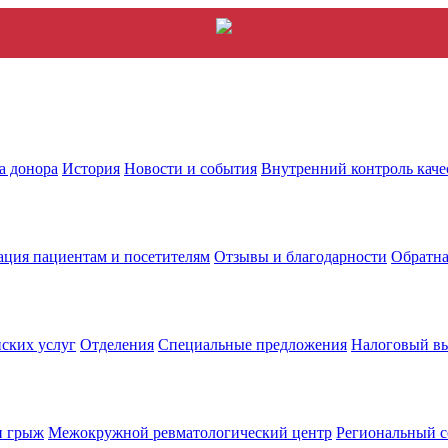
а донора
История
Новости и события
Внутренний контроль каче
ция пациентам и посетителям
Отзывы и благодарности
Обратна
ских услуг
Отделения
Специальные предложения
Налоговый в
и грыж
Межокружной ревматологический центр
Региональный с