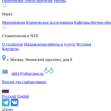
гипертензии
Центр хирургии уретры
Наука
Мероприятия
Клинические исследования
Кафедры.Научно-обра
Стоматология и ЧЛХ
О госпитале
Направления работы и услуги
История
Контакты
г. Москва, Ленинский проспект, дом 8
gkb1@zdrav.mos.ru
Версия для слабовидящих
Русский
English