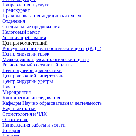
Направления и услуги
Прейскурант
Правила оказания медицинских услуг
Отделения
Специальные предложения
Налоговый вычет
Условия пребывания
Центры компетенций
Консультативно-диагностический центр (КДЦ)
Центр хирургии грыж
Межокружной ревматологический центр
Региональный сосудистый центр
Центр лучевой диагностики
Центр легочной гипертензии
Центр хирургии уретры
Наука
Мероприятия
Клинические исследования
Кафедры.Научно-образовательная деятельность
Научные статьи
Стоматология и ЧЛХ
О госпитале
Направления работы и услуги
История
Контакты