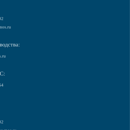
02
mos.ru
водства:
.ru
С:
64
02