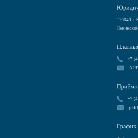
Юридич
119049 г. 
Ленинский
Платные
+7 (4
AUP
Приёмна
+7 (4
gkb
График 