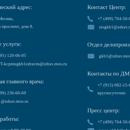
еский адрес:
Контакт Центр:
Москва,
+7 (499) 764-50-
 проспект, дом 8.
siogkb1@zdrav.
 услуги:
Отдел делопроиз
95) 120-06-05
gkb1@zdrav.mos
T-kcpmugkb1zdravm@zdrav.mos.ru
Контакты по ДМ
я главного врача:
+7 (915) 082-15-
99) 236-60-69
круглосуточно
1@zdrav.mos.ru
Пресс центр:
работы:
+7 (499) 764-50-