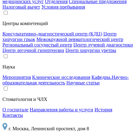
медицинских услуг
Отделения
Специальные предложения
Налоговый вычет
Условия пребывания
Центры компетенций
Консультативно-диагностический центр (КДЦ)
Центр
хирургии грыж
Межокружной ревматологический центр
Региональный сосудистый центр
Центр лучевой диагностики
Центр легочной гипертензии
Центр хирургии уретры
Наука
Мероприятия
Клинические исследования
Кафедры.Научно-
образовательная деятельность
Научные статьи
Стоматология и ЧЛХ
О госпитале
Направления работы и услуги
История
Контакты
г. Москва, Ленинский проспект, дом 8