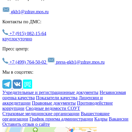
gkb1@zdrav.mos.ru
Контакты по ДМС:
+7 (915) 082-15-64
круглосуточно
Пресс центр:
+7 (499) 764-50-02
press-gkb1@zdrav.mos.ru
Мы в соцсетях:
Учредительные и регистрационные документы
Независимая
оценка качества
Показатели качества
Лицензии и
аккредитации
Правовые документы
Противодействие
коррупции
Сводные ведомости СОУТ
Страховые медицинские организации
Вышестоящие
организации
График приема администрации
Кадры
Вакансии
Оставить отзыв о сайте