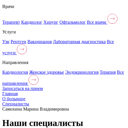
Врачи
Терапевт
Кардиолог
Хирург
Офтальмолог
Все врачи
Услуги
Узи
Рентген
Вакцинация
Лабораторная диагностика
Все
услуги
Направления
Кардиология
Женское здоровье
Эндокринология
Терапия
Все
направления
Записаться на прием
Главная
О больнице
Специалисты
Самохина Марина Владимировна
Наши специалисты