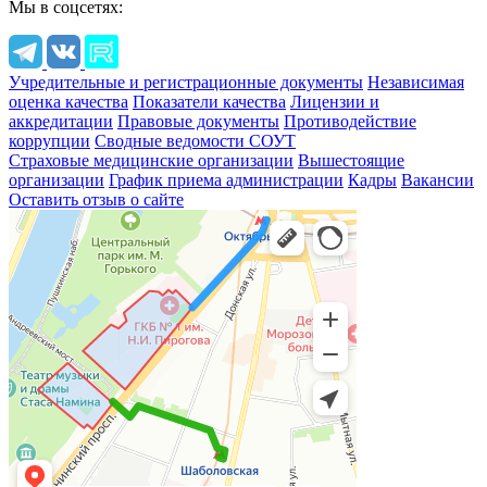
Мы в соцсетях:
Учредительные и регистрационные документы
Независимая
оценка качества
Показатели качества
Лицензии и
аккредитации
Правовые документы
Противодействие
коррупции
Сводные ведомости СОУТ
Страховые медицинские организации
Вышестоящие
организации
График приема администрации
Кадры
Вакансии
Оставить отзыв о сайте