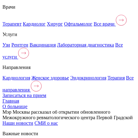
Врачи
Терапевт
Кардиолог
Хирург
Офтальмолог
Все врачи
Услуги
Узи
Рентген
Вакцинация
Лабораторная диагностика
Все
услуги
Направления
Кардиология
Женское здоровье
Эндокринология
Терапия
Все
направления
Записаться на прием
Главная
О больнице
Мэр Москвы рассказал об открытии обновленного
Межокружного ревматологического центра Первой Градской
Наши новости
CМИ о нас
Важные новости