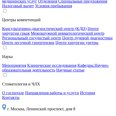
медицинских услуг
Отделения
Специальные предложения
Налоговый вычет
Условия пребывания
Центры компетенций
Консультативно-диагностический центр (КДЦ)
Центр
хирургии грыж
Межокружной ревматологический центр
Региональный сосудистый центр
Центр лучевой диагностики
Центр легочной гипертензии
Центр хирургии уретры
Наука
Мероприятия
Клинические исследования
Кафедры.Научно-
образовательная деятельность
Научные статьи
Стоматология и ЧЛХ
О госпитале
Направления работы и услуги
История
Контакты
г. Москва, Ленинский проспект, дом 8