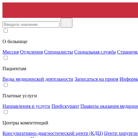
О больнице
Миссия
Отделения
Специалисты
Социальная служба
Страничк
Пациентам
Виды медицинской деятельности
Записаться на прием
Информа
Платные услуги
Направления и услуги
Прейскурант
Правила оказания медицин
Центры компетенций
Консультативно-диагностический центр (КДЦ)
Центр хирурги