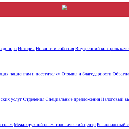
а донора
История
Новости и события
Внутренний контроль каче
ция пациентам и посетителям
Отзывы и благодарности
Обратна
ских услуг
Отделения
Специальные предложения
Налоговый в
и грыж
Межокружной ревматологический центр
Региональный с