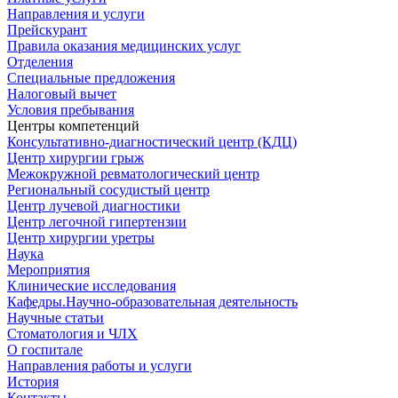
Направления и услуги
Прейскурант
Правила оказания медицинских услуг
Отделения
Специальные предложения
Налоговый вычет
Условия пребывания
Центры компетенций
Консультативно-диагностический центр (КДЦ)
Центр хирургии грыж
Межокружной ревматологический центр
Региональный сосудистый центр
Центр лучевой диагностики
Центр легочной гипертензии
Центр хирургии уретры
Наука
Мероприятия
Клинические исследования
Кафедры.Научно-образовательная деятельность
Научные статьи
Стоматология и ЧЛХ
О госпитале
Направления работы и услуги
История
Контакты