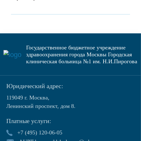
криоаблации при фибрилляции
предсердий. Федеральный центр
сердечно-сосудистой хирургии МЗ РФ, г.
Красноярск.
2023 г. – Курс по радиочастотной абляции
высокой мощности при лечении
Государственное бюджетное учреждение
фибрилляции предсердий. Федеральный
здравоохранения города Москвы Городская
центр сердечно-сосудистой хирургии МЗ
клиническая больница №1 им. Н.И.Пирогова
РФ, г. Красноярск.
Юридический адрес:
119049 г. Москва,
Ленинский проспект, дом 8.
Платные услуги:
+7 (495) 120-06-05