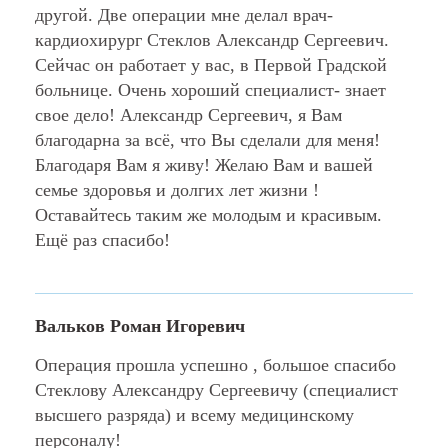
Института Е.Н.Мешалкина, г.
другой. Две операции мне делал врач-
Новосибирск.
кардиохирург Стеклов Александр Сергеевич.
2015 г. - Курс сертификации по
Сейчас он работает у вас, в Первой Градской
криоаблации фибрилляции предсердий.
больнице. Очень хороший специалист- знает
Брюссель, Бельгия.
свое дело! Александр Сергеевич, я Вам
2021 г. – Стажировка по методике
благодарна за всё, что Вы сделали для меня!
хирургического лечения
Благодаря Вам я живу! Желаю Вам и вашей
жизнеугрожающих желудочковых аритмий
семье здоровья и долгих лет жизни !
на базе Института Е.Н. Мешалкина,
Оставайтесь таким же молодым и красивым.
Новосибирск.
Ещё раз спасибо!
2022 г. – Курс по стимуляции проводящей
системы сердца, Medtronic, Стамбул,
Турция.
Вальков Роман Игоревич
2022 г. – Курс по
кардиоресинхронизирующей терапии.
Операция прошла успешно , большое спасибо
Федеральный центр сердечно-сосудистой
Стеклову Александру Сергеевичу (специалист
хирургии МЗ РФ, г. Астрахань.
высшего разряда) и всему медицинскому
2023 г. – Курс по нефлюороскопической
персоналу!