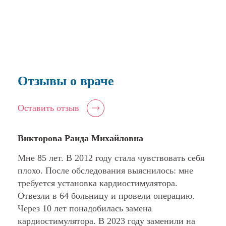
2019 г. – Институт хирургии им. А.В.
Вишневского, периодическая
аккредитация по специальности
"Сердечно-сосудистая хирургия".
Отзывы о враче
Дополнительное образование:
2010 г - Курс аритмологии и инвазивной
Оставить отзыв
электрофизиологии на базе Института
сердечно-сосудистой хирургии им А.Н.
Викторова Раида Михайловна
Бакулева
2013 г. - Обучающая программа по
Мне 85 лет. В 2012 году стала чувствовать себя
электрокардиостимуляции и
плохо. После обследования выяснилось: мне
электрофизиологии в Клинике Хадасса, г.
требуется установка кардиостимулятора.
Иерусалим, Израиль.
Отвезли в 64 больницу и провели операцию.
2014 г. - Курс по методике радиочастотной
Через 10 лет понадобилась замена
абляции фибрилляции предсердий на базе
кардиостимулятора. В 2023 году заменили на