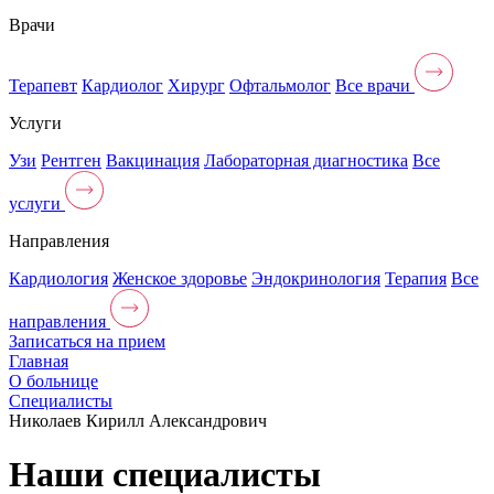
Врачи
Терапевт
Кардиолог
Хирург
Офтальмолог
Все врачи
Услуги
Узи
Рентген
Вакцинация
Лабораторная диагностика
Все
услуги
Направления
Кардиология
Женское здоровье
Эндокринология
Терапия
Все
направления
Записаться на прием
Главная
О больнице
Специалисты
Николаев Кирилл Александрович
Наши специалисты