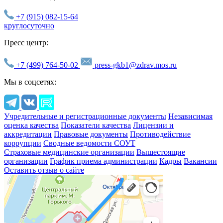
+7 (915) 082-15-64
круглосуточно
Пресс центр:
+7 (499) 764-50-02
press-gkb1@zdrav.mos.ru
Мы в соцсетях:
Учредительные и регистрационные документы
Независимая
оценка качества
Показатели качества
Лицензии и
аккредитации
Правовые документы
Противодействие
коррупции
Сводные ведомости СОУТ
Страховые медицинские организации
Вышестоящие
организации
График приема администрации
Кадры
Вакансии
Оставить отзыв о сайте