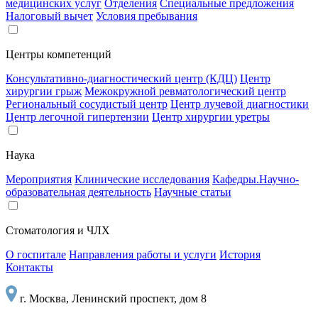
медицинских услуг
Отделения
Специальные предложения
Налоговый вычет
Условия пребывания
Центры компетенций
Консультативно-диагностический центр (КДЦ)
Центр
хирургии грыж
Межокружной ревматологический центр
Региональный сосудистый центр
Центр лучевой диагностики
Центр легочной гипертензии
Центр хирургии уретры
Наука
Мероприятия
Клинические исследования
Кафедры.Научно-
образовательная деятельность
Научные статьи
Стоматология и ЧЛХ
О госпитале
Направления работы и услуги
История
Контакты
г. Москва, Ленинский проспект, дом 8