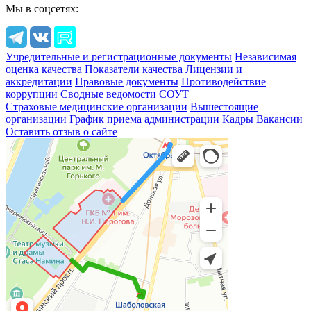
Мы в соцсетях:
Учредительные и регистрационные документы
Независимая
оценка качества
Показатели качества
Лицензии и
аккредитации
Правовые документы
Противодействие
коррупции
Сводные ведомости СОУТ
Страховые медицинские организации
Вышестоящие
организации
График приема администрации
Кадры
Вакансии
Оставить отзыв о сайте