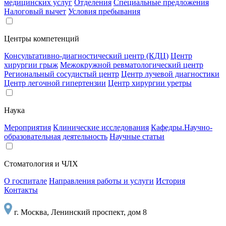
медицинских услуг
Отделения
Специальные предложения
Налоговый вычет
Условия пребывания
Центры компетенций
Консультативно-диагностический центр (КДЦ)
Центр
хирургии грыж
Межокружной ревматологический центр
Региональный сосудистый центр
Центр лучевой диагностики
Центр легочной гипертензии
Центр хирургии уретры
Наука
Мероприятия
Клинические исследования
Кафедры.Научно-
образовательная деятельность
Научные статьи
Стоматология и ЧЛХ
О госпитале
Направления работы и услуги
История
Контакты
г. Москва, Ленинский проспект, дом 8