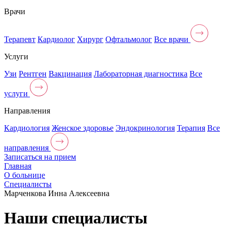
Врачи
Терапевт
Кардиолог
Хирург
Офтальмолог
Все врачи
Услуги
Узи
Рентген
Вакцинация
Лабораторная диагностика
Все
услуги
Направления
Кардиология
Женское здоровье
Эндокринология
Терапия
Все
направления
Записаться на прием
Главная
О больнице
Специалисты
Марченкова Инна Алексеевна
Наши специалисты